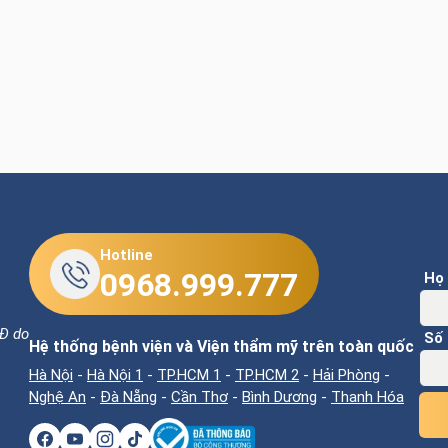
Hotline
0968.999.777
Họ 
Đ do
Số 
Hệ thống bệnh viện và Viện thẩm mỹ trên toàn quốc
Hà Nội
-
Hà Nội 1
-
TP.HCM 1
-
TP.HCM 2
-
Hải Phòng
-
Nghệ An
-
Đà Nẵng
-
Cần Thơ
-
Bình Dương
-
Thanh Hóa