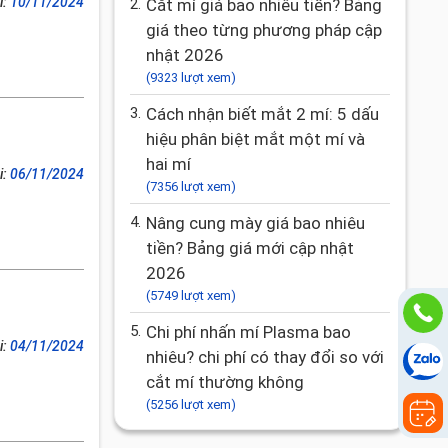
i:
10/11/2024
2.
Cắt mí giá bao nhiêu tiền? Bảng
giá theo từng phương pháp cập
nhật 2026
(9323 lượt xem)
3.
Cách nhận biết mắt 2 mí: 5 dấu
hiệu phân biệt mắt một mí và
hai mí
i:
06/11/2024
(7356 lượt xem)
4.
Nâng cung mày giá bao nhiêu
tiền? Bảng giá mới cập nhật
2026
(5749 lượt xem)
5.
Chi phí nhấn mí Plasma bao
i:
04/11/2024
nhiêu? chi phí có thay đổi so với
cắt mí thường không
(5256 lượt xem)