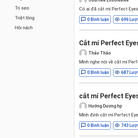
Trị sẹo
Có ai đã cắt mí Perfect Eyes
Triệt lông
0 Bình luận
696 Lượ
Hôi nách
Cắt mí Perfect Eye
Thảo Thảo
Mình nghe nói về cắt mí Per
0 Bình luận
687 Lượ
cắt mí Perfect Eyes
Hướng Dương hp
Mình định cắt mí Perfect Ey
0 Bình luận
743 Lượ