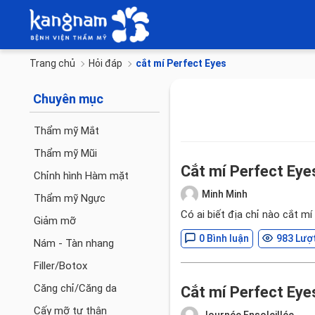
Trang chủ
Hỏi đáp
cắt mí Perfect Eyes
Chuyên mục
Thẩm mỹ Mắt
Thẩm mỹ Mũi
Cắt mí Perfect Eyes
Chỉnh hình Hàm mặt
Minh Minh
Thẩm mỹ Ngực
Có ai biết địa chỉ nào cắt m
Giảm mỡ
0 Bình luận
983 Lượ
Nám - Tàn nhang
Filler/Botox
Căng chỉ/Căng da
Cắt mí Perfect Eye
Cấy mỡ tự thân
Journée Ensoleillée