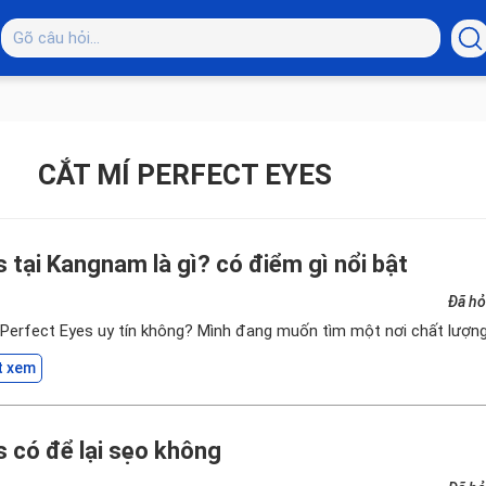
CẮT MÍ PERFECT EYES
 tại Kangnam là gì? có điểm gì nổi bật
Đã hỏ
í Perfect Eyes uy tín không? Mình đang muốn tìm một nơi chất lượn
t xem
s có để lại sẹo không