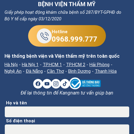
Giấy phép hoạt động khám chữa bệnh số 287/BYT-GPHĐ do
Bộ Y tế cấp ngày 03/12/2020
Hotline
0968.999.777
Hệ thống bệnh viện và Viện thẩm mỹ trên toàn quốc
Hà Nội
-
Hà Nội 1
-
TP.HCM 1
-
TP.HCM 2
-
Hải Phòng
-
Nghệ An
-
Đà Nẵng
-
Cần Thơ
-
Bình Dương
-
Thanh Hóa
Để lại thông tin để Kangnam tư vấn giúp bạn
Họ và tên
Số điện thoại