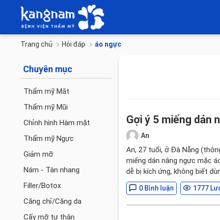
Trang chủ
Hỏi đáp
áo ngực
Chuyên mục
Thẩm mỹ Mắt
Thẩm mỹ Mũi
Gợi ý 5 miếng dán n
Chỉnh hình Hàm mặt
An
Thẩm mỹ Ngực
An, 27 tuổi, ở Đà Nẵng (thô
Giảm mỡ
miếng dán nâng ngực mặc áo
Nám - Tàn nhang
dễ bị kích ứng, không biết d
Filler/Botox
0 Bình luận
1777 Lư
Căng chỉ/Căng da
Cấy mỡ tự thân