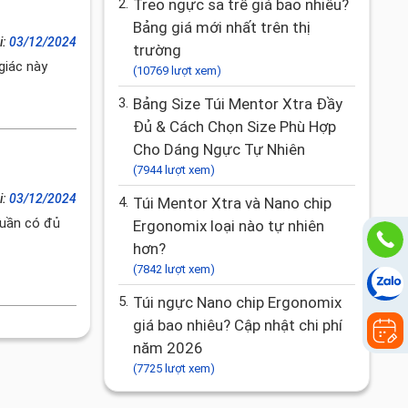
2.
Treo ngực sa trễ giá bao nhiêu?
Bảng giá mới nhất trên thị
i:
03/12/2024
trường
giác này
(10769 lượt xem)
3.
Bảng Size Túi Mentor Xtra Đầy
Đủ & Cách Chọn Size Phù Hợp
Cho Dáng Ngực Tự Nhiên
(7944 lượt xem)
i:
03/12/2024
4.
Túi Mentor Xtra và Nano chip
tuần có đủ
Ergonomix loại nào tự nhiên
hơn?
(7842 lượt xem)
5.
Túi ngực Nano chip Ergonomix
giá bao nhiêu? Cập nhật chi phí
năm 2026
(7725 lượt xem)