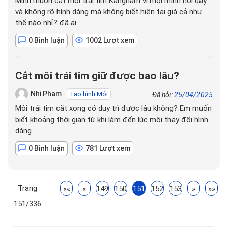
Mình muốn cắt môi trái tim Kangnam vì môi mình hơi dày
và không rõ hình dáng mà không biết hiện tại giá cả như
thế nào nhỉ? đã ai…
0 Bình luận
1002 Lượt xem
Cắt môi trái tim giữ được bao lâu?
Nhi Pham
Tạo hình Môi
Đã hỏi:
25/04/2025
Môi trái tim cắt xong có duy trì được lâu không? Em muốn
biết khoảng thời gian từ khi làm đến lúc môi thay đổi hình
dáng
0 Bình luận
781 Lượt xem
Trang
««
«
149
150
151
152
153
»
»»
151/336