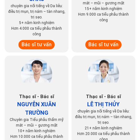
mắt – mũi – gương mặt
chuyên gia nổi tiếng về Da liễu:
15+ năm kinh nghiệm
điều trị mụn, trị nám – tàn nhang,
Hơn 9.000 ca tiểu phẫu thành
trị sẹo.
công
5+ năm kinh nghiệm
Hơn 4.000 ca tiểu phẫu thành
công
Bác sĩ tư vấn
Bác sĩ tư vấn
Thạc sĩ - Bác sĩ
Thạc sĩ - Bác sĩ
NGUYỄN XUÂN
LÊ THỊ THỦY
chuyên gia nổi tiếng về Da liễu:
TRƯỜNG
điều trị mụn, trị nám – tàn nhang,
Chuyên gia Tiểu phẫu thẩm mỹ
trị sẹo.
mắt – mũi – gương mặt
21+ năm kinh nghiệm
10+ năm kinh nghiệm
Hơn 20.000 ca tiểu phẫu thành
Hơn 10.000 ca tiểu phẫu thành
công