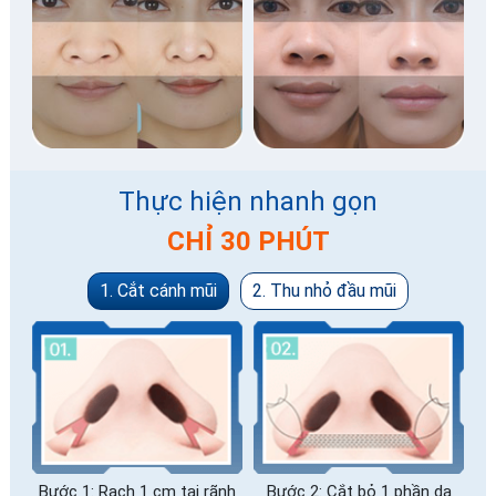
Thực hiện nhanh gọn
CHỈ 30 PHÚT
1. Cắt cánh mũi
2. Thu nhỏ đầu mũi
Bước 1: Rạch 1 cm tại rãnh
Bước 2: Cắt bỏ 1 phần da