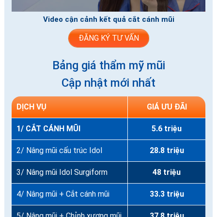
Video cận cảnh kết quả cắt cánh mũi
ĐĂNG KÝ TƯ VẤN
Bảng giá thẩm mỹ mũi
Cập nhật mới nhất
DỊCH VỤ
GIÁ ƯU ĐÃI
1/ CẮT CÁNH MŨI
5.6 triệu
2/ Nâng mũi cấu trúc Idol
28.8 triệu
3/ Nâng mũi Idol Surgiform
48 triệu
4/ Nâng mũi + Cắt cánh mũi
33.3 triệu
5/ Nâng mũi + Chỉnh xương mũi
37.8 triệu