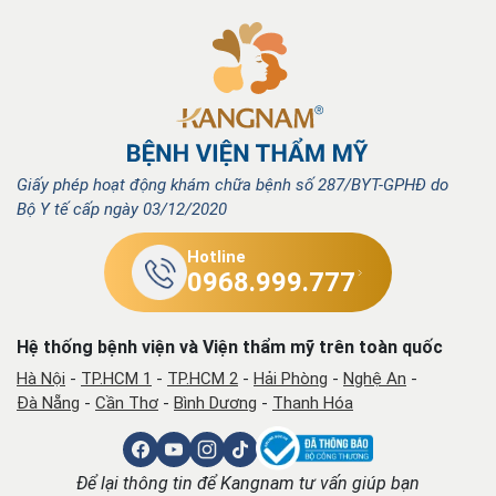
Giấy phép hoạt động khám chữa bệnh số 287/BYT-GPHĐ do
Bộ Y tế cấp ngày 03/12/2020
Hotline
0968.999.777
Hệ thống bệnh viện và Viện thẩm mỹ trên toàn quốc
Hà Nội
-
TP.HCM 1
-
TP.HCM 2
-
Hải Phòng
-
Nghệ An
-
Đà Nẵng
-
Cần Thơ
-
Bình Dương
-
Thanh Hóa
Để lại thông tin để Kangnam tư vấn giúp bạn