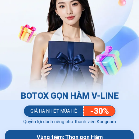
BOTOX GỌN HÀM V-LINE
-30%
GIÁ HẠ NHIỆT MÙA HÈ
Quyền lợi dành riêng cho thành viên Kangnam
Vùng tiêm: Thon gọn Hàm