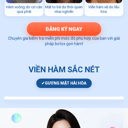
Hàm vuông do cơ cắn
Mặt to bè do thói quen
Viền hàm xệ do lão
quá phát
nhai nghiến
hóa
ĐĂNG KÝ NGAY
Chuyên gia kiểm tra miễn phí mức độ phù hợp của bạn với giải
pháp botox gọn hàm!
VIỀN HÀM SẮC NÉT
✔
GƯƠNG MẶT HÀI HÒA