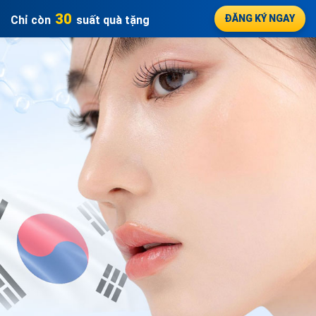
30
ĐĂNG KÝ NGAY
Chỉ còn
suất quà tặng