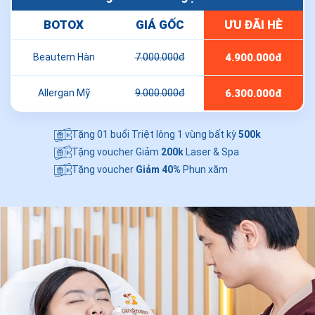
BOTOX
GIÁ GỐC
ƯU ĐÃI HÈ
Beautem Hàn
7.000.000đ
4.900.000đ
Allergan Mỹ
9.000.000đ
6.300.000đ
Tặng 01 buổi Triệt lông 1 vùng bất kỳ
500k
Tặng voucher Giảm
200k
Laser & Spa
Tặng voucher
Giảm 40%
Phun xăm