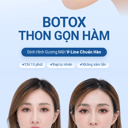
BOTOX
THON GỌN HÀM
Định Hình Gương Mặt
V-Line Chuẩn Hàn
✔
Chỉ 15 phút
✔
Đẹp tự nhiên
✔
Không xâm lấn