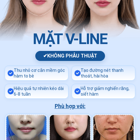
MẶT V-LINE
✔
KHÔNG PHẪU THUẬT
Thu nhỏ cơ cắn mềm góc
Tạo đường nét thanh
hàm to bè
thoát, hài hòa
Hiệu quả tự nhiên kéo dài
Hỗ trợ giảm nghiến răng,
6-8 tuần
siết hàm
Phù hợp với: