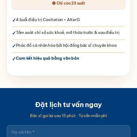
🔴 Chỉ còn 23 suất
✓
4 buổi điều trị Cavitation + AlterG
✓
Tầm soát chỉ số sức khoẻ, mỡ thừa trước & sau điều trị
✓
Phác đồ cá nhân hóa bởi hội đồng bác sĩ chuyên khoa
✓
Cam kết hiệu quả bằng văn bản
Đặt lịch tư vấn ngay
Bác sĩ gọi lại sau 15 phút · Tư vấn miễn phí