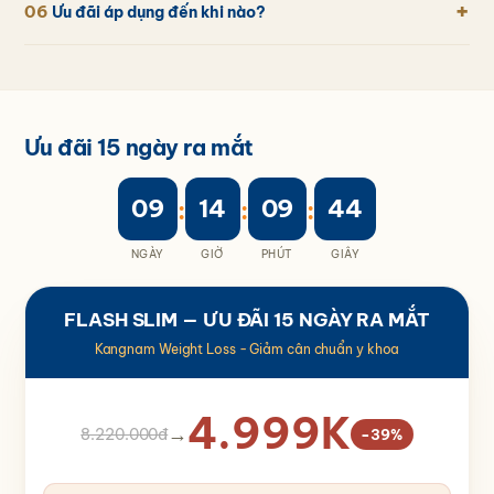
+
06
Ưu đãi áp dụng đến khi nào?
Ưu đãi 15 ngày ra mắt
09
14
09
44
:
:
:
NGÀY
GIỜ
PHÚT
GIÂY
FLASH SLIM — ƯU ĐÃI 15 NGÀY RA MẮT
Kangnam Weight Loss - Giảm cân chuẩn y khoa
4.999K
→
8.220.000đ
−39%