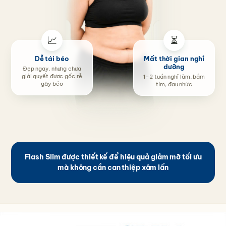
📈
⏳
Dễ tái béo
Mất thời gian nghỉ
dưỡng
Đẹp ngay, nhưng chưa
giải quyết được gốc rễ
1–2 tuần nghỉ làm, bầm
gây béo
tím, đau nhức
Flash Slim được thiết kế để hiệu quả giảm mỡ tối ưu
mà không cần can thiệp xâm lấn