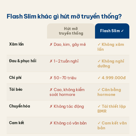
Flash Slim khác gì hút mỡ truyền thống?
Hút mỡ
Flash Slim ✓
truyền thống
Xâm lấn
✗ Dao, kim, gây mê
✓ Không xâm
lấn
Đau & phục hồi
✗ 1–2 tuần nghỉ
✓ Không nghỉ
dưỡng
Chi phí
✗ 50–70 triệu
✓ 4.999.000đ
Tái béo
✗ Cao, không kiểm
✓ Cân bằng
soát hormore
hormone
Chuyển hóa
✗ Không tác động
✓ Tái thiết lập
BMR
Cam kết
✗ Không có văn bản
✓ Cam kết văn
bản