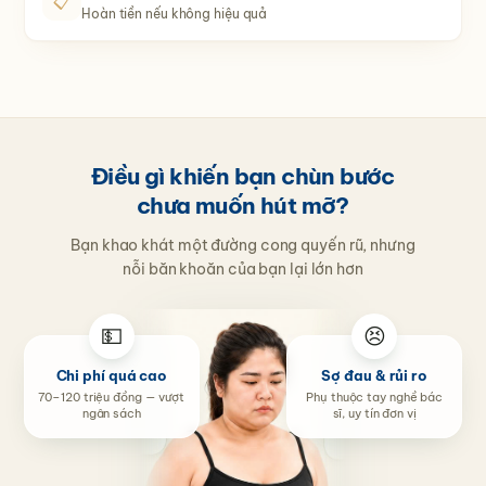
📋
Hoàn tiền nếu không hiệu quả
Điều gì khiến bạn chùn bước
chưa muốn hút mỡ?
Bạn khao khát một đường cong quyến rũ, nhưng
nỗi băn khoăn của bạn lại lớn hơn
💵
😣
Chi phí quá cao
Sợ đau & rủi ro
70–120 triệu đồng — vượt
Phụ thuộc tay nghề bác
ngân sách
sĩ, uy tín đơn vị