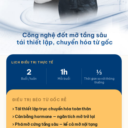
LỊCH ĐIỀU TRỊ THỰC TẾ
2
1h
⅓
Buổi / tuần
Mỗi buổi
Thời gian so với thông
thường
ĐIỀU TRỊ BÉO TỪ GỐC RỄ
Tái thiết lập trục chuyển hóa toàn thân
Cân bằng hormone — ngăn tích mỡ trở lại
Phá mỡ cứng tầng sâu — kể cả mỡ nội tạng