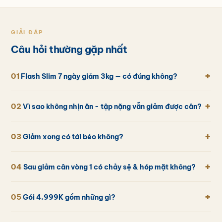
GIẢI ĐÁP
Câu hỏi thường gặp nhất
+
01
Flash Slim 7 ngày giảm 3kg — có đúng không?
+
02
Vì sao không nhịn ăn - tập nặng vẫn giảm được cân?
+
03
Giảm xong có tái béo không?
+
04
Sau giảm cân vòng 1 có chảy sệ & hóp mặt không?
+
05
Gói 4.999K gồm những gì?