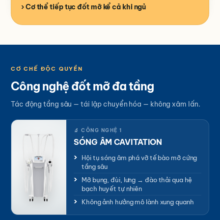
Cơ thể tiếp tục đốt mỡ kể cả khi ngủ
CƠ CHẾ ĐỘC QUYỀN
Công nghệ đốt mỡ đa tầng
Tác động tầng sâu — tái lập chuyển hóa — không xâm lấn.
🔬 CÔNG NGHỆ 1
SÓNG ÂM CAVITATION
Hội tụ sóng âm phá vỡ tế bào mỡ cứng
tầng sâu
Mỡ bụng, đùi, lưng → đào thải qua hệ
bạch huyết tự nhiên
Không ảnh hưởng mô lành xung quanh