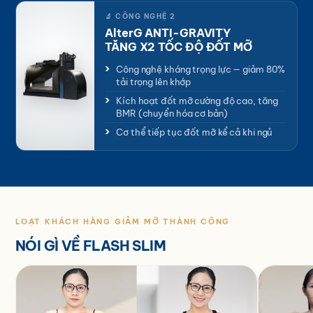
🔬 CÔNG NGHỆ 2
AlterG ANTI-GRAVITY
TĂNG X2 TỐC ĐỘ ĐỐT MỠ
Công nghệ kháng trọng lực — giảm 80%
tải trọng lên khớp
Kích hoạt đốt mỡ cường độ cao, tăng
BMR (chuyển hóa cơ bản)
Cơ thể tiếp tục đốt mỡ kể cả khi ngủ
LOẠT KHÁCH HÀNG GIẢM MỠ THÀNH CÔNG
NÓI GÌ VỀ FLASH SLIM