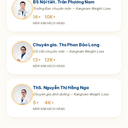
BS Nội tiết. Trần Phương Nam
Trưởng Ban chuyên môn — Kangnam Weight Loss
16+
10K+
NĂM KN
KHÁCH HÀNG
Chuyên gia. Ths Phan Bảo Long
Cố vấn chuyên môn — Kangnam Weight Loss
13+
12K+
NĂM KN
KHÁCH HÀNG
ThS. Nguyễn Thị Hằng Nga
Chuyên gia dinh dưỡng — Kangnam Weight Loss
5+
4K+
NĂM KN
KHÁCH HÀNG