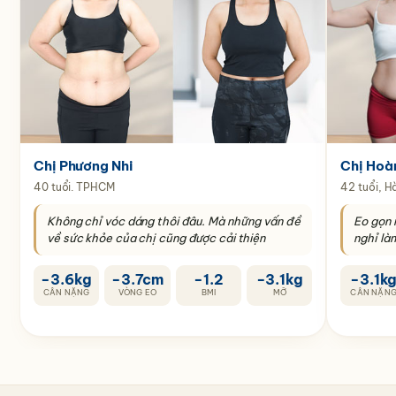
Chị Phương Nhi
Chị Hoà
40 tuổi. TPHCM
42 tuổi, H
Không chỉ vóc dáng thôi đâu. Mà những vấn đề
Eo gọn 
về sức khỏe của chị cũng được cải thiện
nghỉ là
−3.6kg
−3.7cm
−1.2
−3.1kg
−3.1k
CÂN NẶNG
VÒNG EO
BMI
MỠ
CÂN NẶN