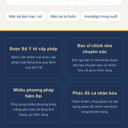
Mắc cài kim loại / sứ
Mắc cài tự buộc
Invisalign trong suốt
Bác sĩ chỉnh nha
Được Bộ Y tế cấp phép
chuyên sâu
Bệnh viện thẩm mỹ được cấp
Đội ngũ bác sĩ nha khoa được
phép hoạt động theo quy định
đào tạo chuyên sâu về chỉnh
của Bộ Y tế
nha và phục hình răng
Nhiều phương pháp
Phác đồ cá nhân hóa
hiện đại
Thăm khám, chụp phim và xây
Ứng dụng nhiều phương pháp
dựng phác đồ chỉnh nha theo
niềng phù hợp với từng tình
từng khách hàng
trạng sai lệch răng