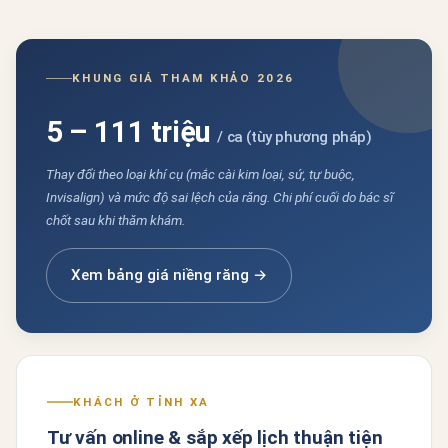
KHUNG GIÁ THAM KHẢO 2026
5 – 111 triệu
/ ca (tùy phương pháp)
Thay đổi theo loại khí cụ (mắc cài kim loại, sứ, tự buộc,
Invisalign) và mức độ sai lệch của răng. Chi phí cuối do bác sĩ
chốt sau khi thăm khám.
Xem bảng giá niềng răng →
KHÁCH Ở TỈNH XA
Tư vấn online & sắp xếp lịch thuận tiện