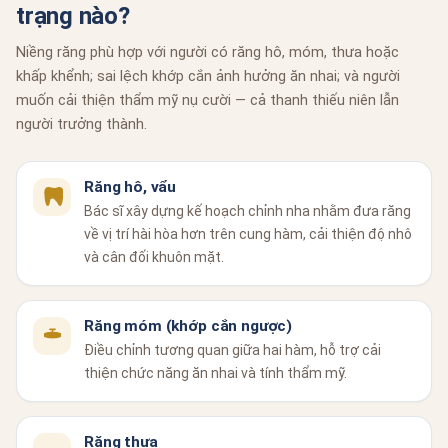
trạng nào?
Niềng răng phù hợp với người có răng hô, móm, thưa hoặc
khấp khểnh; sai lệch khớp cắn ảnh hưởng ăn nhai; và người
muốn cải thiện thẩm mỹ nụ cười — cả thanh thiếu niên lẫn
người trưởng thành.
Răng hô, vẩu
Bác sĩ xây dựng kế hoạch chỉnh nha nhằm đưa răng
về vị trí hài hòa hơn trên cung hàm, cải thiện độ nhô
và cân đối khuôn mặt.
Răng móm (khớp cắn ngược)
Điều chỉnh tương quan giữa hai hàm, hỗ trợ cải
thiện chức năng ăn nhai và tính thẩm mỹ.
Răng thưa