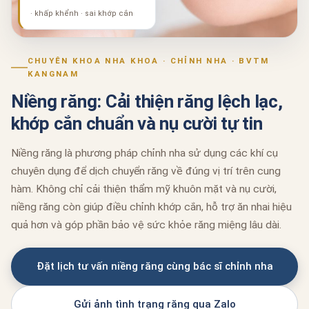
· khấp khểnh · sai khớp cắn
CHUYÊN KHOA NHA KHOA · CHỈNH NHA · BVTM
KANGNAM
Niềng răng: Cải thiện răng lệch lạc,
khớp cắn chuẩn và nụ cười tự tin
Niềng răng là phương pháp chỉnh nha sử dụng các khí cụ
chuyên dụng để dịch chuyển răng về đúng vị trí trên cung
hàm. Không chỉ cải thiện thẩm mỹ khuôn mặt và nụ cười,
niềng răng còn giúp điều chỉnh khớp cắn, hỗ trợ ăn nhai hiệu
quả hơn và góp phần bảo vệ sức khỏe răng miệng lâu dài.
Đặt lịch tư vấn niềng răng cùng bác sĩ chỉnh nha
Gửi ảnh tình trạng răng qua Zalo