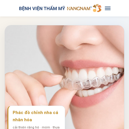
Phác đồ chỉnh nha cá
nhân hóa
cải thiện răng hô · móm · thưa