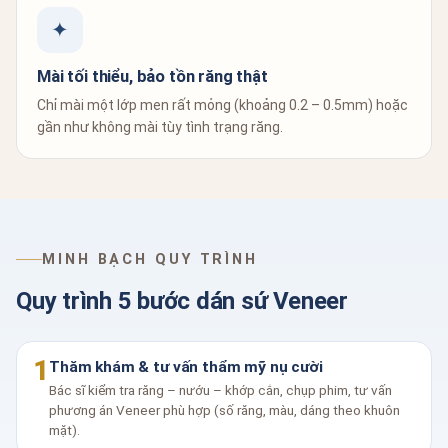
✦
Mài tối thiểu, bảo tồn răng thật
Chỉ mài một lớp men rất mỏng (khoảng 0.2 – 0.5mm) hoặc
gần như không mài tùy tình trạng răng.
MINH BẠCH QUY TRÌNH
Quy trình 5 bước dán sứ Veneer
1
Thăm khám & tư vấn thẩm mỹ nụ cười
Bác sĩ kiểm tra răng – nướu – khớp cắn, chụp phim, tư vấn
phương án Veneer phù hợp (số răng, màu, dáng theo khuôn
mặt).