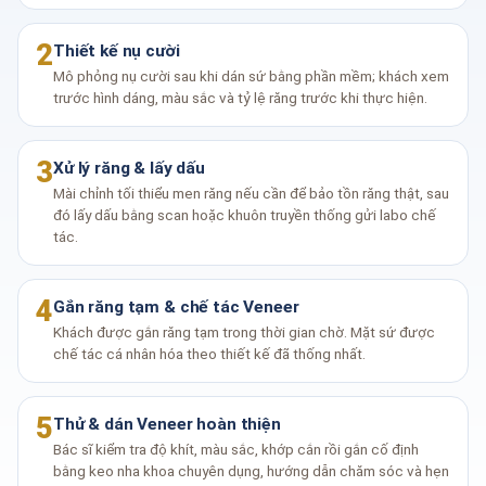
2
Thiết kế nụ cười
Mô phỏng nụ cười sau khi dán sứ bằng phần mềm; khách xem
trước hình dáng, màu sắc và tỷ lệ răng trước khi thực hiện.
3
Xử lý răng & lấy dấu
Mài chỉnh tối thiểu men răng nếu cần để bảo tồn răng thật, sau
đó lấy dấu bằng scan hoặc khuôn truyền thống gửi labo chế
tác.
4
Gắn răng tạm & chế tác Veneer
Khách được gắn răng tạm trong thời gian chờ. Mặt sứ được
chế tác cá nhân hóa theo thiết kế đã thống nhất.
5
Thử & dán Veneer hoàn thiện
Bác sĩ kiểm tra độ khít, màu sắc, khớp cắn rồi gắn cố định
bằng keo nha khoa chuyên dụng, hướng dẫn chăm sóc và hẹn