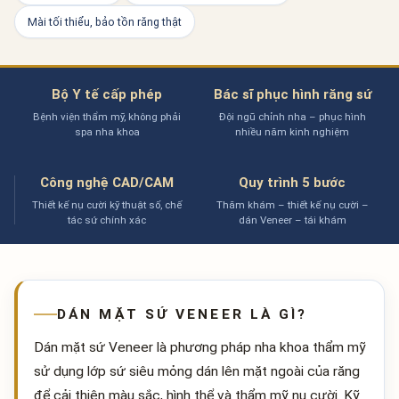
Mài tối thiểu, bảo tồn răng thật
Bộ Y tế cấp phép
Bác sĩ phục hình răng sứ
Bệnh viện thẩm mỹ, không phải
Đội ngũ chỉnh nha – phục hình
spa nha khoa
nhiều năm kinh nghiệm
Công nghệ CAD/CAM
Quy trình 5 bước
Thiết kế nụ cười kỹ thuật số, chế
Thăm khám – thiết kế nụ cười –
tác sứ chính xác
dán Veneer – tái khám
DÁN MẶT SỨ VENEER LÀ GÌ?
Dán mặt sứ Veneer là phương pháp nha khoa thẩm mỹ
sử dụng lớp sứ siêu mỏng dán lên mặt ngoài của răng
để cải thiện màu sắc, hình thể và thẩm mỹ nụ cười. Kỹ