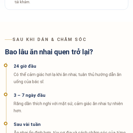
tái khám.
SAU KHI DÁN & CHĂM SÓC
Bao lâu ăn nhai quen trở lại?
24 giờ đầu
Có thể cảm giác hơi lạ khi ăn nhai; tuân thủ hướng dẫn ăn
uống của bác sĩ.
3 – 7 ngày đầu
Răng dần thích nghi với mặt sứ, cảm giác ăn nhai tự nhiên
hơn.
Sau vài tuần
Ăn nhai ổn định hơn, tùy cơ địa và cách chăm sóc của từng