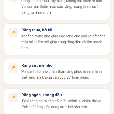
Răng nhiễm màu, tẩy trắng không cải thiện rõ
dán
Veneer cải thiện màu sắc răng, mang lại nụ cười
sáng tự nhiên hơn.
Răng thưa, hở kẽ
↗
Khoảng trống nhẹ giữa các răng
che phủ kẽ hở bằng
mặt sứ thẩm mỹ, giúp cung răng đều và liền mạch
hơn.
Răng sứt mẻ nhỏ
↗
Mẻ cạnh, vỡ nhỏ phần thân răng
phục hình lại hình
thể răng mà không cần bọc sứ toàn phần.
Răng ngắn, không đều
↗
Tỷ lệ răng chưa cân đối
điều chỉnh lại chiều dài và
hình thể răng giúp cung cười hài hòa hơn.